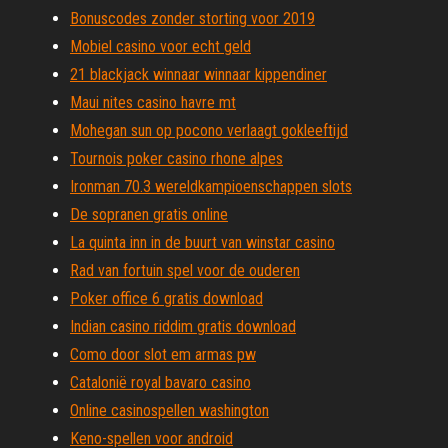
Bonuscodes zonder storting voor 2019
Mobiel casino voor echt geld
21 blackjack winnaar winnaar kippendiner
Maui nites casino havre mt
Mohegan sun op pocono verlaagt gokleeftijd
Tournois poker casino rhone alpes
Ironman 70.3 wereldkampioenschappen slots
De sopranen gratis online
La quinta inn in de buurt van winstar casino
Rad van fortuin spel voor de ouderen
Poker office 6 gratis download
Indian casino riddim gratis download
Como door slot em armas pw
Catalonië royal bavaro casino
Online casinospellen washington
Keno-spellen voor android