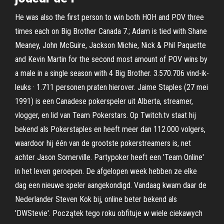
He was also the first person to win both HOH and POV three
times each on Big Brother Canada 7.; Adam is tied with Shane
Meaney, John McGuire, Jackson Michie, Nick & Phil Paquette
and Kevin Martin for the second most amount of POV wins by
a male in a single season with 4 Big Brother. 3.570.706 vind-ik-
leuks · 1.711 personen praten hierover. Jaime Staples (27 mei
1991) is een Canadese pokerspeler uit Alberta, streamer,
vlogger, en lid van Team Pokerstars. Op Twitch.tv staat hij
bekend als Pokerstaples en heeft meer dan 112.000 volgers,
waardoor hij één van de grootste pokerstreamers is, net
achter Jason Somerville. Partypoker heeft een 'Team Online'
in het leven geroepen. De afgelopen week hebben ze elke
dag een nieuwe speler aangekondigd. Vandaag kwam daar de
Nederlander Steven Kok bij, online beter bekend als
'DWStevie'. Początek tego roku obfituje w wiele ciekawych