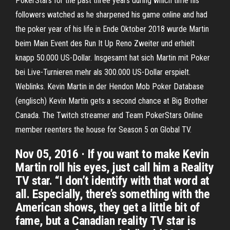
PokerStars for the past three years during which time his
followers watched as he sharpened his game online and had
the poker year of his life in Ende Oktober 2018 wurde Martin
beim Main Event des Run It Up Reno Zweiter und erhielt
knapp 50.000 US-Dollar. Insgesamt hat sich Martin mit Poker
bei Live-Turnieren mehr als 300.000 US-Dollar erspielt.
Weblinks. Kevin Martin in der Hendon Mob Poker Database
(englisch) Kevin Martin gets a second chance at Big Brother
Canada. The Twitch streamer and Team PokerStars Online
member reenters the house for Season 5 on Global TV.
Nov 05, 2016 · If you want to make Kevin
Martin roll his eyes, just call him a Reality
TV star. “I don’t identify with that word at
all. Especially, there’s something with the
American shows, they get a little bit of
fame, but a Canadian reality TV star is