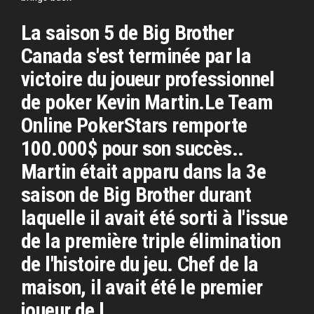
La saison 5 de Big Brother
Canada s'est terminée par la
victoire du joueur professionnel
de poker Kevin Martin.Le Team
Online PokerStars remporte
100.000$ pour son succès..
Martin était apparu dans la 3e
saison de Big Brother durant
laquelle il avait été sorti à l'issue
de la première triple élimination
de l'histoire du jeu. Chef de la
maison, il avait été le premier
joueur de l