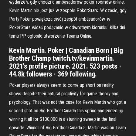
wydarzeń, gdy chodzi o ambasadorów poker roomów online.
Kevin Martin nie jest już w zespole PokerStars. W czasie, gdy
PartyPoker powiększa swój zespół ambasadorów, w
PokerStars widać podążanie w odwrotnym kierunku. Kilka dni
temu PP ogłosiło utworzenie Teamu Online.
Kevin Martin. Poker | Canadian Born | Big
Brother Champ twitch.tv/kevinmartin.
2021's profile picture. 2021. 523 posts ·
44.8k followers · 369 following.
Poker players always seem to come up short on reality
shows despite their natural proclivity for game theory and
psychology. That was not the case for Kevin Martin who got a
second shot on Big Brother Canada this spring and ended up
winning it all for $100,000 in a stunning sweep in the final
episode. Winner of Big Brother Canada 5, Martin was on Team