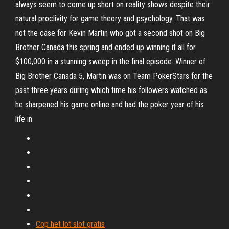
always seem to come up short on reality shows despite their
natural proclivity for game theory and psychology. That was
not the case for Kevin Martin who got a second shot on Big
Brother Canada this spring and ended up winning it all for
$100,000 in a stunning sweep in the final episode. Winner of
Big Brother Canada 5, Martin was on Team PokerStars for the
past three years during which time his followers watched as
he sharpened his game online and had the poker year of his
life in
Cop het lot slot gratis