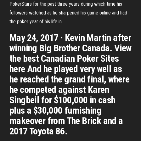
PokerStars for the past three years during which time his
followers watched as he sharpened his game online and had
the poker year of his life in
May 24, 2017 · Kevin Martin after
winning Big Brother Canada. View
the best Canadian Poker Sites
here And he played very well as
he reached the grand final, where
he competed against Karen
Singbeil for $100,000 in cash
plus a $30,000 furnishing
makeover from The Brick and a
2017 Toyota 86.